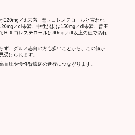
220mg／dl未満、悪玉コレステロールと言われ
20mg／dl未満、中性脂肪は150mg／dl未満、善玉
HDLコレステロールは40mg／dl以上の値であれ
らず、グルメ志向の方も多いことから、この値が
見受けられます。
高血圧や慢性腎臓病の進行につながります。